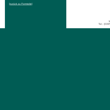
[zurück zu Formteile]
Tel.: (039